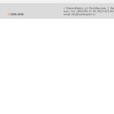
г. Новосибирск, ул. Октябрьская, 1. Би
конт. тел.
(383)299-17-39
, 8913-912-09
©
2006-
2026
email:
info@santesport.ru