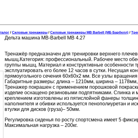
талог
/
Силовые тренажеры
/
Силовые тренажеры MB Barbell (МБ Барбелл)
/
Тре
Дельта машина MB-Barbell МВ 4.27
Тренажёр предназначен для тренировки верхнего плечев
мышц.Категория: профессиональный. Рабочее место обе
группы мышц. Материал и конструктивные особенности 
эксплуатировать его более 12 часов в сутки. Несущая ко
прямоугольного сечения 60х60х2 мм. Все узлы вращени
Габаритные размеры: длина – 1210мм, ширина – 1178мм, 
Тренажер покрашен с применением порошковой покраски
изделие оснащено резиновыми подпятниками. Спинка и м
креплением изготовлены из пятислойной фанеры толщин
наполнителя и обивки используется пенополиуретан и ис
втулки для дисков (груза)– 50мм.
Регулировка сиденья по росту спортсмена имеет 5 фикс
Максимальная нагрузка – 200кг.