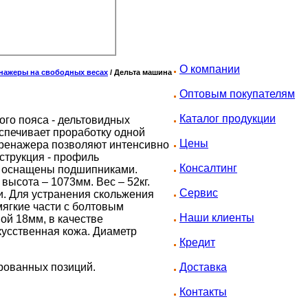
О компании
нажеры на свободных весах
/
Дельта машина
Оптовым покупателям
Каталог продукции
ого пояса - дельтовидных
спечивает проработку одной
Цены
тренажера позволяют интенсивно
нструкция - профиль
Консалтинг
я оснащены подшипниками.
высота – 1073мм. Вес – 52кг.
Сервис
. Для устранения скольжения
ягкие части с болтовым
Наши клиенты
ой 18мм, в качестве
кусственная кожа. Диаметр
Кредит
ированных позиций.
Доставка
Контакты