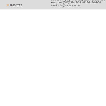
конт. тел.
(383)299-17-39
, 8913-912-09-36
©
2006-
2026
email:
info@santesport.ru