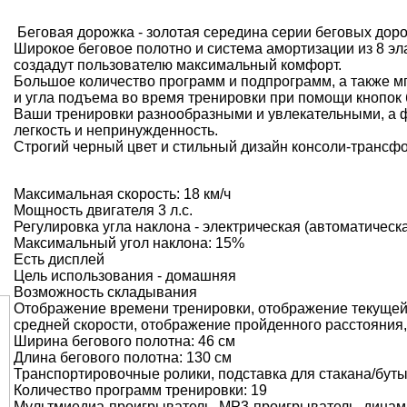
Беговая дорожка - золотая середина серии беговых дор
Широкое беговое полотно и система амортизации из 8 эл
создадут пользователю максимальный комфорт.
Большое количество программ и подпрограмм, а также м
и угла подъема во время тренировки при помощи кнопок 
Ваши тренировки разнообразными и увлекательными, а 
легкость и непринужденность.
Строгий черный цвет и стильный дизайн консоли-трансф
Максимальная скорость: 18 км/ч
Мощность двигателя 3 л.с.
Регулировка угла наклона - электрическая (автоматическ
Максимальный угол наклона: 15%
Есть дисплей
Цель использования - домашняя
Возможность складывания
Отображение времени тренировки, отображение текущей
средней скорости, отображение пройденного расстояния
Ширина бегового полотна: 46 см
Длина бегового полотна: 130 см
Транспортировочные ролики, подставка для стакана/буты
Количество программ тренировки: 19
Мультмиедиа-проигрыватель, MP3-проигрыватель, динам