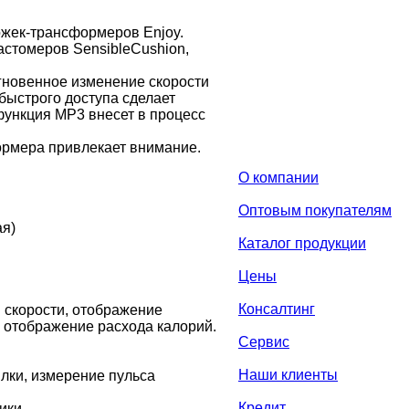
ожек-трансформеров Enjoy.
астомеров SensibleCushion,
гновенное изменение скорости
быстрого доступа сделает
функция MP3 внесет в процесс
ормера привлекает внимание.
О компании
Оптовым покупателям
ая)
Каталог продукции
Цены
Консалтинг
 скорости, отображение
, отображение расхода калорий.
Сервис
Наши клиенты
лки, измерение пульса
Кредит
ики.