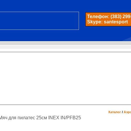
Телефон:
(383) 299
Skype: santesport
Каталог
/
Аэр
Мяч для пилатес 25см INEX IN/PFB25