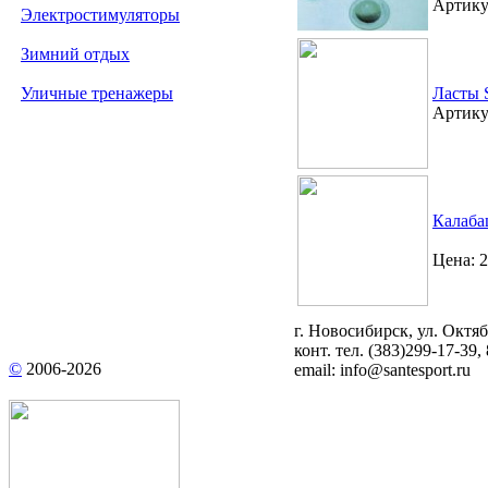
Артику
Электростимуляторы
Зимний отдых
Уличные тренажеры
Ласты S
Артику
Калаба
Цена: 2
г. Новосибирск, ул. Октяб
конт. тел.
(383)299-17-39
,
©
2006-
2026
email:
info@santesport.ru