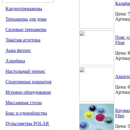
Калаб
Кардиотренажеры
Цена: 7
Тренажеры для дома
Артику
Силовые тренажеры
Пояс дл
Тяжёлая атлетика
Float
Аква фитнес
Цена: 8
Артику
Аэробика
Настольный теннис
Амортиз
Спортивные покрытия
Цена: 6
Игровое оборудование
Артику
Массажные столы
Кружки
Бокс и единоборства
Flips
Пульсометры POLAR
Цена: 5