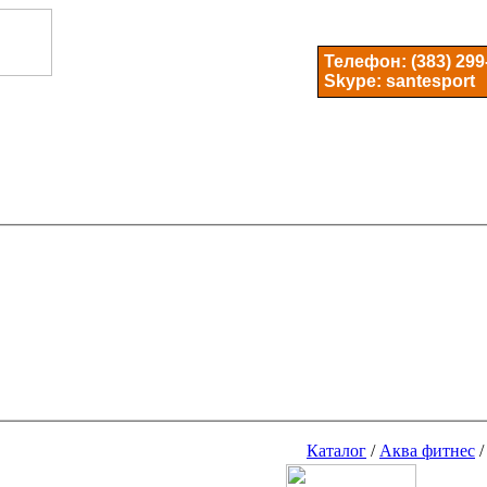
Телефон:
(383) 299
Skype: santesport
Каталог
/
Аква фитнес