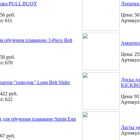
ашка PULL BUOY
Лопатки 
56 руб.
Цена: 56
л: 611
Артикул:
я обучения плаванию 3-Piece Belt
Амортиза
Цена: 25
50 руб.
Артикул:
л: 670
Доска д
атор-"поводок" Long Belt Slider
KICKB
422 руб.
Цена: 91
л: 622
Артикул:
 для обучения плаванию Sprint Egg
Ласты ук
Артикул:
67 руб.