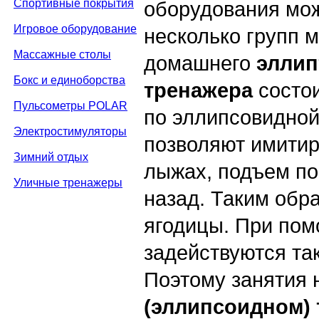
Спортивные покрытия
оборудования мож
Игровое оборудование
несколько групп 
Массажные столы
домашнего
эллип
Бокс и единоборства
тренажера
состои
Пульсометры POLAR
по эллипсовидной
Электростимуляторы
позволяют имитир
Зимний отдых
лыжах, подъем по
Уличные тренажеры
назад. Таким обра
ягодицы. При пом
задействуются та
Поэтому занятия
(эллипсоидном)